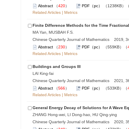
Abstract
（
420
）
PDF（pc）
（1238KB）
Related Articles
|
Metrics
Finite Difference Methods for the Time Fractiona
MA Yan, MUSBAH F.S.
Chinese Quarterly Journal of Mathematics 2019, 34
Abstract
（
230
）
PDF（pc）
（559KB）（
Related Articles
|
Metrics
Buildings and Groups III
LAI King-fai
Chinese Quarterly Journal of Mathematics 2021, 36
Abstract
（
566
）
PDF（pc）
（533KB）（
Related Articles
|
Metrics
General Energy Decay of Solutions for A Wave E
ZHANG Hong-wei, LI Dong-hao, HU Qing-ying
Chinese Quarterly Journal of Mathematics 2020, 35