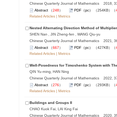
Chinese Quarterly Journal of Mathematics 2018, 33
Abstract
（
248
）
PDF（pc）
（254KB）（
Related Articles
|
Metrics
Nested Alternating Direction Method of Multipl
SHEN Nan , JIN Zheng-fen , WANG Qiu-yu
Chinese Quarterly Journal of Mathematics 2021, 36
Abstract
（
667
）
PDF（pc）
（427KB）（
Related Articles
|
Metrics
Well-Posedness for Timoshenko System with The
QIN Yu-ming, HAN Ning
Chinese Quarterly Journal of Mathematics 2022, 37
Abstract
（
276
）
PDF（pc）
（293KB）（
Related Articles
|
Metrics
Buildings and Groups II
CHAO Kuok Fai, LAI King Fai
Chinese Quarterly Journal of Mathematics 2020, 35