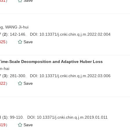
431
）
Save
ng, WANG Ji-hui
 (
2
): 142-146. DOI: 10.13371/j.cnki.chin.q.j.m.2022.02.004
425
）
Save
 Time-Scale Decomposition and Adaptive Huber Loss
n-hai
 (
3
): 281-300. DOI: 10.13371/j.cnki.chin.q.j.m.2022.03.006
422
）
Save
 (
1
): 99-110. DOI: 10.13371/j.cnki.chin.q.j.m.2019.01.011
419
）
Save