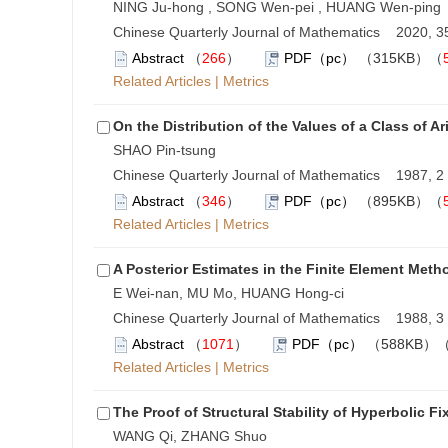
NING Ju-hong , SONG Wen-pei , HUANG Wen-ping
Chinese Quarterly Journal of Mathematics 2020, 35
Abstract
（
266
）
PDF（pc）
（315KB）（
Related Articles
|
Metrics
On the Distribution of the Values of a Class of A
SHAO Pin-tsung
Chinese Quarterly Journal of Mathematics 1987, 2 
Abstract
（
346
）
PDF（pc）
（895KB）（
Related Articles
|
Metrics
A Posterior Estimates in the Finite Element Meth
E Wei-nan, MU Mo, HUANG Hong-ci
Chinese Quarterly Journal of Mathematics 1988, 3 
Abstract
（
1071
）
PDF（pc）
（588KB）
Related Articles
|
Metrics
The Proof of Structural Stability of Hyperbolic F
WANG Qi, ZHANG Shuo