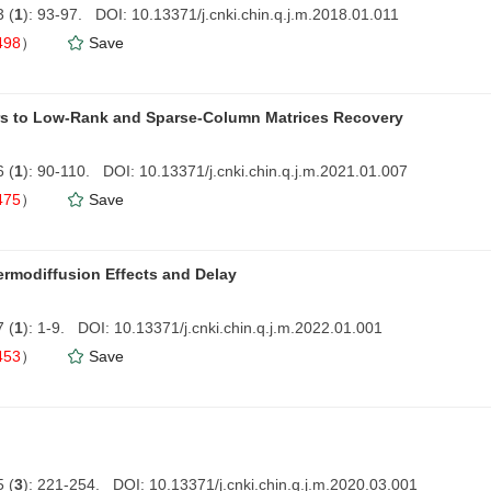
 (
1
): 93-97. DOI: 10.13371/j.cnki.chin.q.j.m.2018.01.011
498
）
Save
iers to Low-Rank and Sparse-Column Matrices Recovery
 (
1
): 90-110. DOI: 10.13371/j.cnki.chin.q.j.m.2021.01.007
475
）
Save
rmodiffusion Effects and Delay
 (
1
): 1-9. DOI: 10.13371/j.cnki.chin.q.j.m.2022.01.001
453
）
Save
 (
3
): 221-254. DOI: 10.13371/j.cnki.chin.q.j.m.2020.03.001