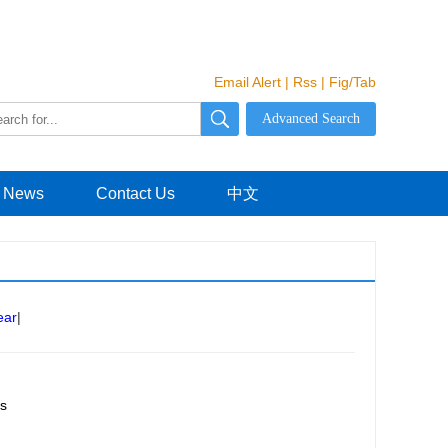
Email Alert
|
Rss
|
Fig/Tab
News
Contact Us
中文
ear
|
s