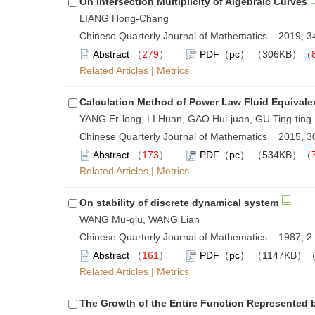
On Intersection Multiplicity of Algebraic Curves
LIANG Hong-Chang
Chinese Quarterly Journal of Mathematics 2019, 34
Abstract
（
279
）
PDF（pc）
（306KB）（
Related Articles
|
Metrics
Calculation Method of Power Law Fluid Equivalen
YANG Er-long, LI Huan, GAO Hui-juan, GU Ting-ting
Chinese Quarterly Journal of Mathematics 2015, 30
Abstract
（
173
）
PDF（pc）
（534KB）（
Related Articles
|
Metrics
On stability of discrete dynamical system
WANG Mu-qiu, WANG Lian
Chinese Quarterly Journal of Mathematics 1987, 2 
Abstract
（
161
）
PDF（pc）
（1147KB）
Related Articles
|
Metrics
The Growth of the Entire Function Represented b