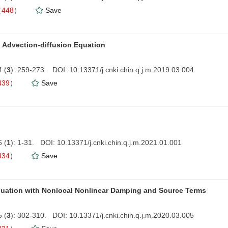
（
448
）
Save
l Advection-diffusion Equation
 (
3
): 259-273. DOI: 10.13371/j.cnki.chin.q.j.m.2019.03.004
439
）
Save
 (
1
): 1-31. DOI: 10.13371/j.cnki.chin.q.j.m.2021.01.001
434
）
Save
quation with Nonlocal Nonlinear Damping and Source Terms
 (
3
): 302-310. DOI: 10.13371/j.cnki.chin.q.j.m.2020.03.005