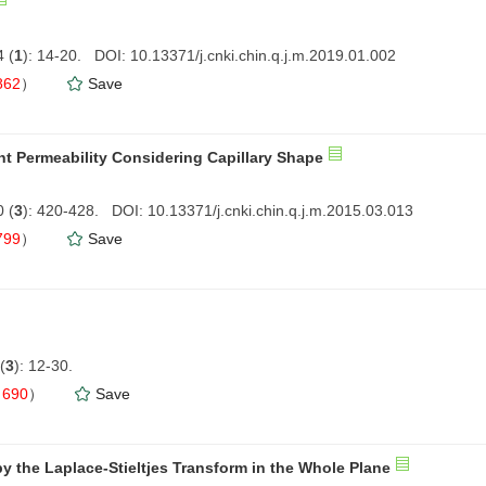
 (
1
): 14-20. DOI: 10.13371/j.cnki.chin.q.j.m.2019.01.002
862
）
Save
t Permeability Considering Capillary Shape
 (
3
): 420-428. DOI: 10.13371/j.cnki.chin.q.j.m.2015.03.013
799
）
Save
(
3
): 12-30.
（
690
）
Save
y the Laplace-Stieltjes Transform in the Whole Plane