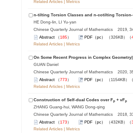
Related Articles
|
Metrics
n-tilting Torsion Classes and n-cotilting Torsion
HE Dong-lin, LI Yu-yan
Chinese Quarterly Journal of Mathematics 2019, 34
Abstract
（
185
）
PDF（pc）
（326KB）（
Related Articles
|
Metrics
On Some Recent Progress in Complex Geometry|
GUAN Daniel
Chinese Quarterly Journal of Mathematics 2020, 35
Abstract
（
773
）
PDF（pc）
（1154KB）
Related Articles
|
Metrics
Construction of Self-dual Codes over F
+ vF
p
p
ZHANG Guang-hui, WANG Dong-qing
Chinese Quarterly Journal of Mathematics 2018, 33
Abstract
（
173
）
PDF（pc）
（432KB）（
Related Articles
|
Metrics