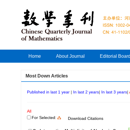
Home
About Journal
Editorial Boar
Most Down Articles
Published in last 1 year
|
In last 2 years
|
In last 3 years
|
All
For Selected:
Download Citations