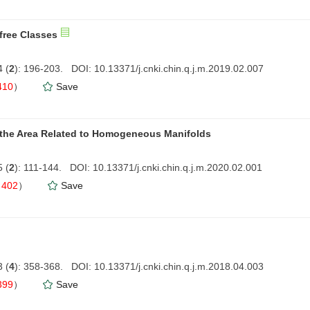
-free Classes
 (
2
): 196-203. DOI: 10.13371/j.cnki.chin.q.j.m.2019.02.007
410
）
Save
the Area Related to Homogeneous Manifolds
 (
2
): 111-144. DOI: 10.13371/j.cnki.chin.q.j.m.2020.02.001
（
402
）
Save
 (
4
): 358-368. DOI: 10.13371/j.cnki.chin.q.j.m.2018.04.003
399
）
Save