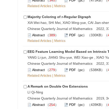
Abstract
（
340
）
PDF（pc）
（473KB）（
Related Articles
|
Metrics
Majority Coloring of r-Regular Digraph
XIA Wei-hao, SHI Mei, XIAO Ming-yue, CAI Jian-she
Chinese Quarterly Journal of Mathematics 2022, 37
Abstract
（
389
）
PDF（pc）
（330KB）（
Related Articles
|
Metrics
EEG Feature Learning Model Based on Intrinsic
YANG Li-jun, JIANG Shu-yue, WEI Xiao-ge , XIAO Yu
Chinese Quarterly Journal of Mathematics 2022, 37
Abstract
（
279
）
PDF（pc）
（538KB）（
Related Articles
|
Metrics
A Remark on Double Ore Extensions
LI Qi-Ning
Chinese Quarterly Journal of Mathematics 2019, 34
Abstract
（
254
）
PDF（pc）
（439KB）（