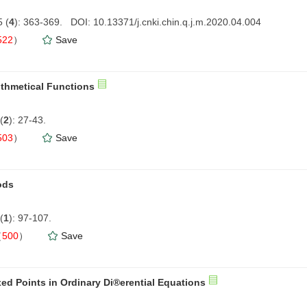
 (
4
): 363-369. DOI: 10.13371/j.cnki.chin.q.j.m.2020.04.004
522
）
Save
rithmetical Functions
(
2
): 27-43.
503
）
Save
ods
(
1
): 97-107.
（
500
）
Save
ixed Points in Ordinary Di®erential Equations